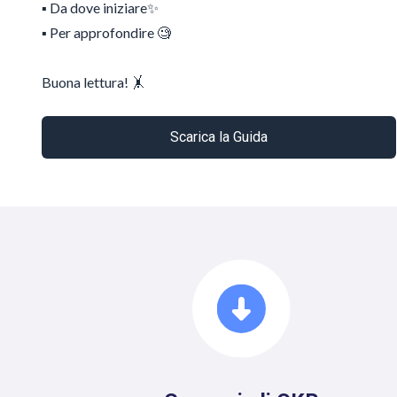
▪️ Da dove iniziare✨
▪️ Per approfondire 🧐
Buona lettura! 🤸
Scarica la Guida