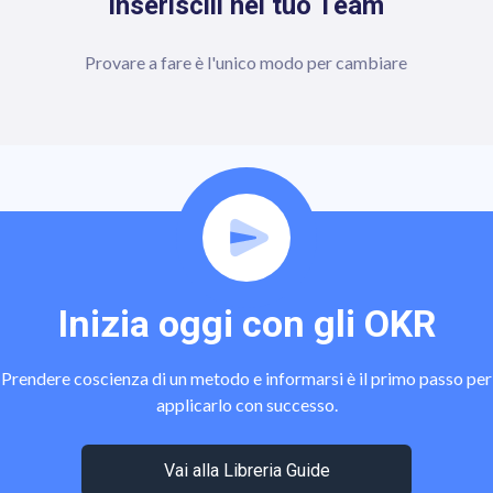
Inseriscili nel tuo Team
Provare a fare è l'unico modo per cambiare
Inizia oggi con gli OKR
Prendere coscienza di un metodo e informarsi è il primo passo per
applicarlo con successo.
Vai alla Libreria Guide