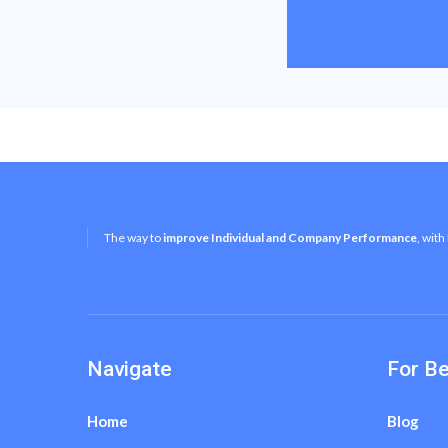
The way to
improve Individual and Company Performance
, with
Navigate
For B
Home
Blog