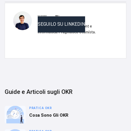
Tagged:
OKR
William Zisa
SEGUILO SU LINKEDIN
Appassionato di management e
informatica. Pragmatico ottimista.
Guide e Articoli sugli OKR
PRATICA OKR
Cosa Sono Gli OKR