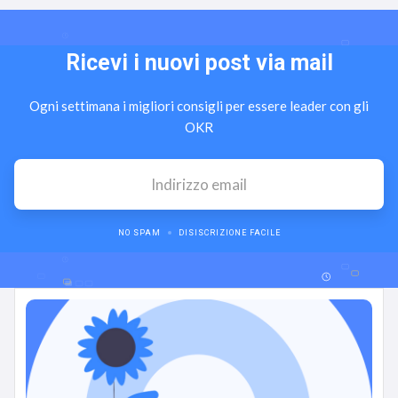
Ricevi i nuovi post via mail
Ogni settimana i migliori consigli per essere leader con gli
OKR
NO SPAM
DISISCRIZIONE FACILE